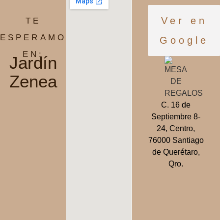
Ver en
TE
ESPERAMOS
Google
EN:
Jardín
Zenea
C. 16 de
Septiembre 8-
24, Centro,
76000 Santiago
de Querétaro,
Qro.