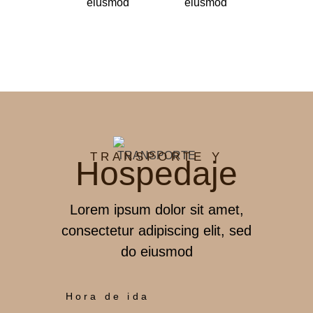
eiusmod
eiusmod
TRANSPORTE Y
Hospedaje
Lorem ipsum dolor sit amet,
consectetur adipiscing elit, sed
do eiusmod
Hora de ida