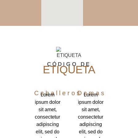
CÓDIGO DE
ETIQUETA
Caballeros
Damas
Lorem
Lorem
ipsum dolor
ipsum dolor
sit amet,
sit amet,
consectetur
consectetur
adipiscing
adipiscing
elit, sed do
elit, sed do