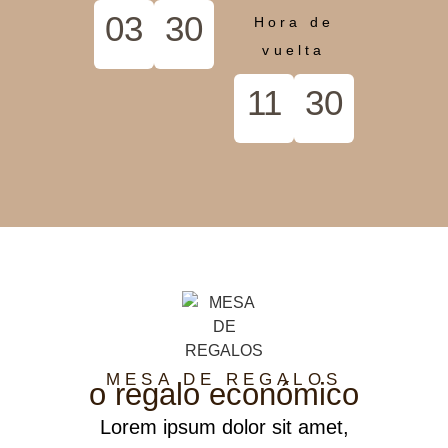
03
30
Hora de
vuelta
11
30
MESA DE REGALOS
o regalo económico
Lorem ipsum dolor sit amet,