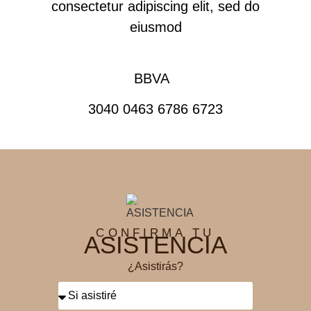
consectetur adipiscing elit, sed do
eiusmod
BBVA
3040 0463 6786 6723
CONFIRMA TU
ASISTENCIA
¿Asistirás?